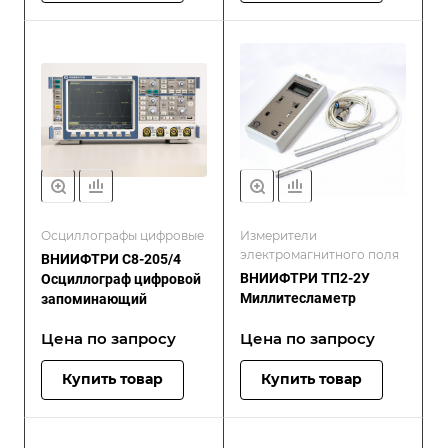
Осциллографы цифровые
Измерители
электромагнитного поля
ВНИИФТРИ С8-205/4
ВНИИФТРИ ТП2-2У
Осциллограф цифровой
Миллитесламетр
запоминающий
Цена по зап
р
осу
Цена по зап
р
осу
Купить товар
Купить товар