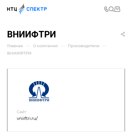
ВНИИФТРИ
—
—
—
Главная
О компании
Производители
ВНИИФТРИ
Сайт
vniiftri.ru/