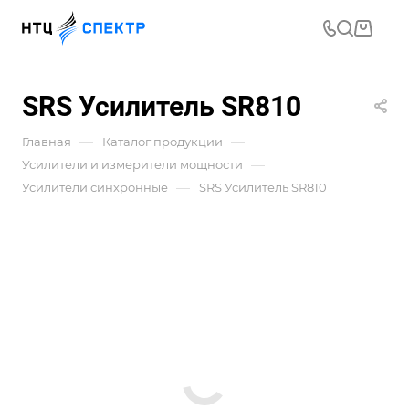
SRS Усилитель SR810
—
—
Главная
Каталог продукции
—
Усилители и измерители мощности
—
Усилители синхронные
SRS Усилитель SR810