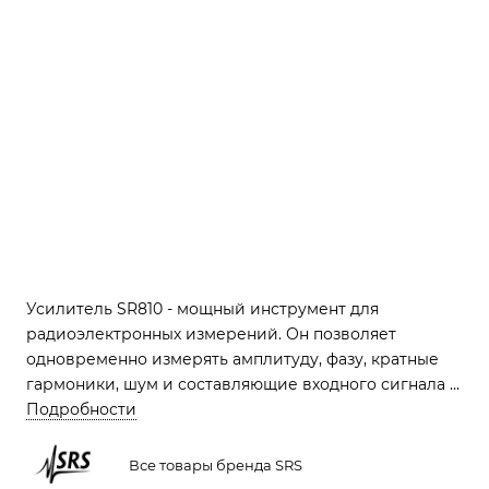
Усилитель SR810 - мощный инструмент для
радиоэлектронных измерений. Он позволяет
одновременно измерять амплитуду, фазу, кратные
гармоники, шум и составляющие входного сигнала с
опорным сигналом. Кроме того, он поддерживает
Подробности
дифференциальный вход для измерения разности
сигналов на двух каналах. Усилитель SR810 имеет
Все товары бренда SRS
широкий диапазон частот от 0,001 Гц до 102,4 кГц и