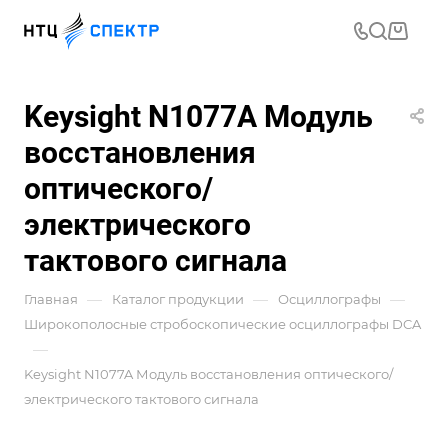
Keysight N1077A Модуль
восстановления
оптического/
электрического
тактового сигнала
—
—
—
Главная
Каталог продукции
Осциллографы
Широкополосные стробоскопические осциллографы DCA
—
Keysight N1077A Модуль восстановления оптического/
электрического тактового сигнала