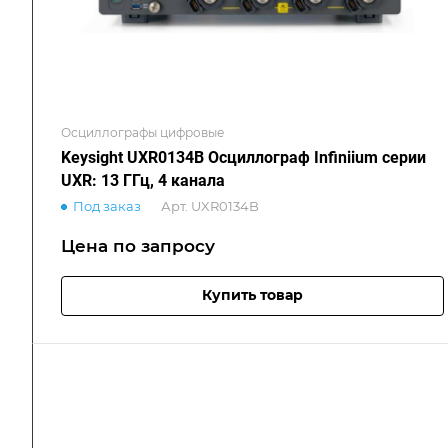
Осциллографы цифровые
Keysight UXR0134B Осциллограф Infiniium серии
UXR: 13 ГГц, 4 канала
Под заказ
Арт.
UXR0134B
Цена по зап
р
осу
Купить товар