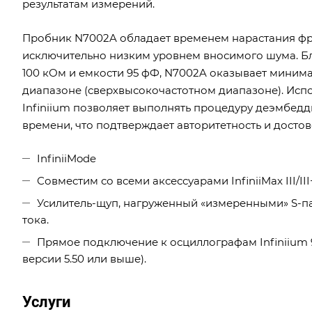
результатам измерений.
Пробник N7002A обладает временем нарастания фро
исключительно низким уровнем вносимого шума. 
100 кОм и емкости 95 фФ, N7002A оказывает миним
диапазоне (сверхвысокочастотном диапазоне). Исп
Infiniium позволяет выполнять процедуру деэмбедд
времени, что подтверждает авторитетность и досто
InfiniiMode
Совместим со всеми аксессуарами InfiniiMax III/II
Усилитель-щуп, нагруженный «измеренными» S-п
тока.
Прямое подключение к осциллографам Infiniium 
версии 5.50 или выше).
Услуги