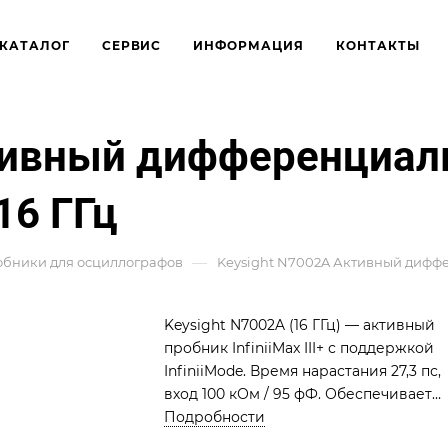
КАТАЛОГ
СЕРВИС
ИНФОРМАЦИЯ
КОНТАКТЫ
ктивный дифференциал
 16 ГГц
—
бники для осциллографов
Keysight N7002A Активный диффере
Keysight N7002A (16 ГГц) — активный
пробник InfiniiMax III+ с поддержкой
InfiniiMode. Время нарастания 27,3 пс,
вход 100 кОм / 95 фФ. Обеспечивает
экспертный анализ дифференциальн
Подробности
и синфазных сигналов PCIe 3.0 и USB 3