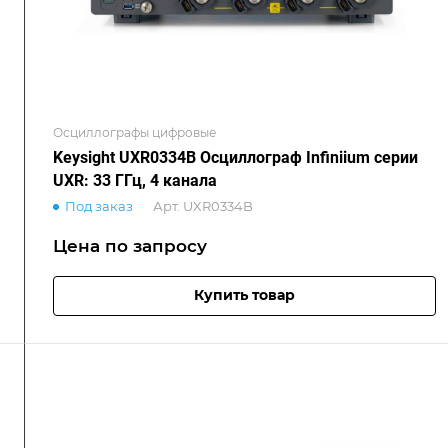
Осциллографы цифровые
Keysight UXR0334B Осциллограф Infiniium серии
UXR: 33 ГГц, 4 канала
Под заказ
Арт.
UXR0334B
Цена по зап
р
осу
Купить товар