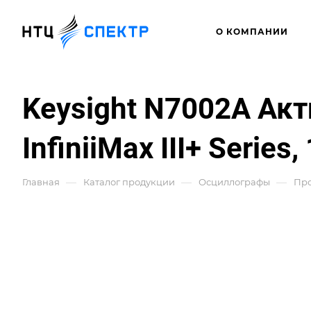
О КОМПАНИИ
Keysight N7002A А
InfiniiMax III+ Series,
—
—
—
Главная
Каталог продукции
Осциллографы
Про