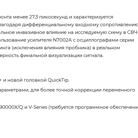
нта менее 27,3 пикосекунд и характеризуется
Благодаря дифференциальному входному сопротивлени
альное инвазивное влияние на исследуемую схему в СВЧ
ользование усилителя N7002A с осциллографами серии
инга (исключения влияния пробника) в реальном
верность финальной визуализации сигнала.
I+ и новой головкой QuickTip.
араметрами, для более точной коррекции переменного
90000X/Q и V-Series (требуется программное обеспечен