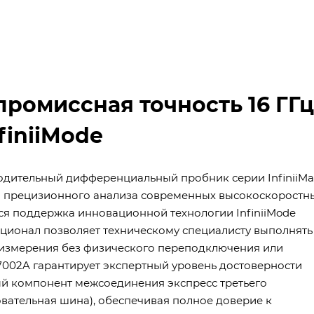
промиссная точность 16 ГГц
finiiMode
одительный дифференциальный пробник серии InfiniiMa
для прецизионного анализа современных высокоскоростн
ся поддержка инновационной технологии InfiniiMode
ционал позволяет техническому специалисту выполнять
измерения без физического переподключения или
002A гарантирует экспертный уровень достоверности
ый компонент межсоединения экспресс третьего
овательная шина), обеспечивая полное доверие к