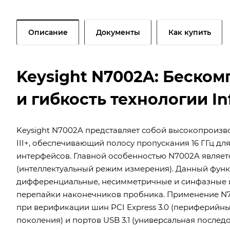
Описание
Документы
Как купить
Keysight N7002A: Беском
и гибкость технологии In
Keysight N7002A представляет собой высокопроизв
III+, обеспечивающий полосу пропускания 16 ГГц 
интерфейсов. Главной особенностью N7002A являет
(интеллектуальный режим измерения). Данный функ
дифференциальные, несимметричные и синфазные 
перепайки наконечников пробника. Применение N7
при верификации шин PCI Express 3.0 (периферийн
поколения) и портов USB 3.1 (универсальная послед