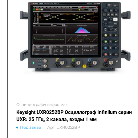
Осциллографы цифровые
Keysight UXR0252BP Осциллограф Infiniium серии
UXR: 25 ГГц, 2 канала, входы 1 мм
Под заказ
Арт.
UXR0252BP