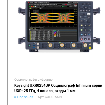
Осциллографы цифровые
Keysight UXR0254BP Осциллограф Infiniium серии
UXR: 25 ГГц, 4 канала, входы 1 мм
Под заказ
Арт.
UXR0254BP