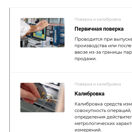
Поверка и калибровка
Первичная поверка
Проводится при выпуске
производства или после 
ввозе из-за границы па
продажи.
Поверка и калибровка
Калибровка
Калибровка средств из
совокупность операций,
определения действите
метрологических характ
измерений.