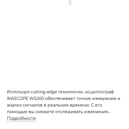
Используя cutting-edge технологии, осциллограф
IKASCOPE WS200 обеспечивает точное измерение и
анализ сигналов в реальном времени. С его
помощью вы сможете отслеживать изменения
напряжения, частоты и формы сигналов с высокой
Подробности
точностью. IKASCOPE WS200 - идеальный