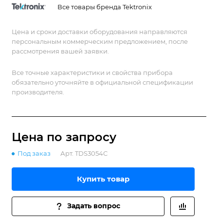
Все товары бренда Tektronix
Цена и сроки доставки оборудования направляются
персональным коммерческим предложением, после
рассмотрения вашей заявки.
Все точные характеристики и свойства прибора
обязательно уточняйте в официальной спецификации
производителя.
Цена по зап
р
осу
Под заказ
Арт.
TDS3054C
Купить товар
Задать вопрос