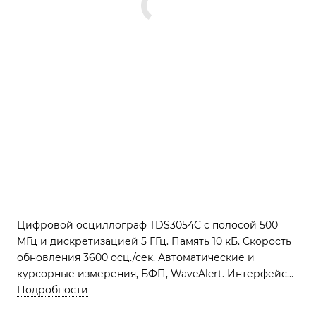
Цифровой осциллограф TDS3054C с полосой 500
МГц и дискретизацией 5 ГГц. Память 10 кБ. Скорость
обновления 3600 осц./сек. Автоматические и
курсорные измерения, БФП, WaveAlert. Интерфейсы
USB, опционально GPIB, RS-232, LAN. Цветной TFT
Подробности
дисплей 16,5 см.