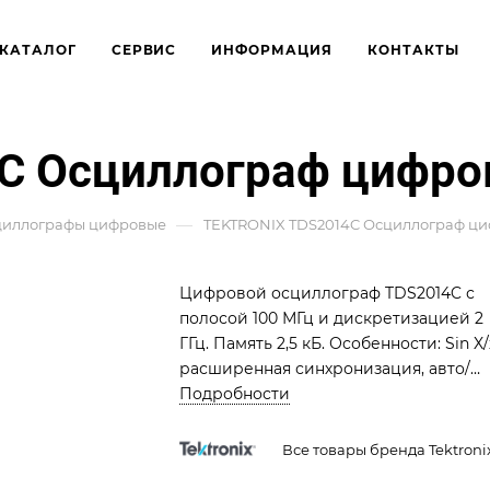
КАТАЛОГ
СЕРВИС
ИНФОРМАЦИЯ
КОНТАКТЫ
C Осциллограф цифро
—
циллографы цифровые
TEKTRONIX TDS2014C Осциллограф ц
Цифровой осциллограф TDS2014C с
полосой 100 МГц и дискретизацией 2
ГГц. Память 2,5 кБ. Особенности: Sin X/
расширенная синхронизация, авто/
курсорные измерения, математика,
Подробности
БФП, печать. Интерфейс USB (опция
GPIB). Дисплей TFT 14,4 см.
Все товары бренда Tektroni