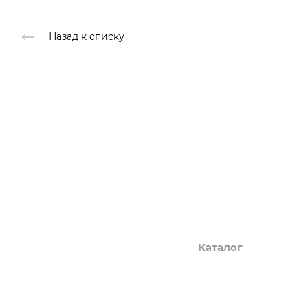
Назад к списку
Подписывайтесь
на новости и ак
Компания
Каталог
О компании
Осциллографы