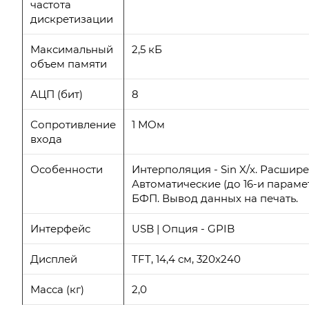
частота
дискретизации
Максимальный
2,5 кБ
объем памяти
АЦП (бит)
8
Сопротивление
1 МОм
входа
Особенности
Интерполяция - Sin X/х. Расши
Автоматические (до 16-и парам
БФП. Вывод данных на печать.
Интерфейс
USB | Опция - GPIB
Дисплей
TFT, 14,4 см, 320х240
Масса (кг)
2,0