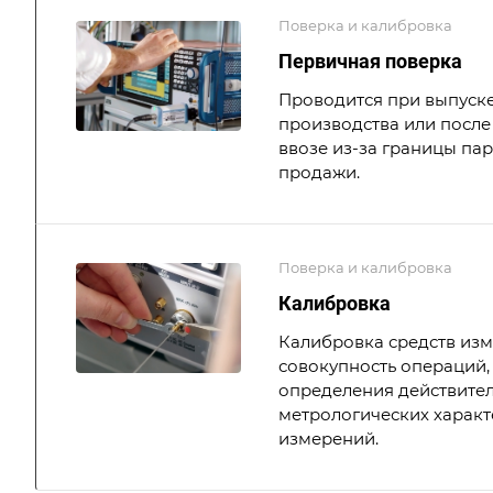
Поверка и калибровка
Первичная поверка
Проводится при выпуске
производства или после 
ввозе из-за границы па
продажи.
Поверка и калибровка
Калибровка
Калибровка средств из
совокупность операций,
определения действите
метрологических характ
измерений.