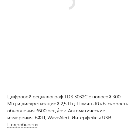
Цифровой осциллограф TDS 3032C с полосой 300
МГц и дискретизацией 2,5 ГГц. Память 10 кБ, скорость
обновления 3600 осц./сек. Автоматические
измерения, БФП, WaveAlert. Интерфейсы USB,
опционально GPIB, RS-232, LAN. Цветной TFT дисплей
Подробности
16,5 см.