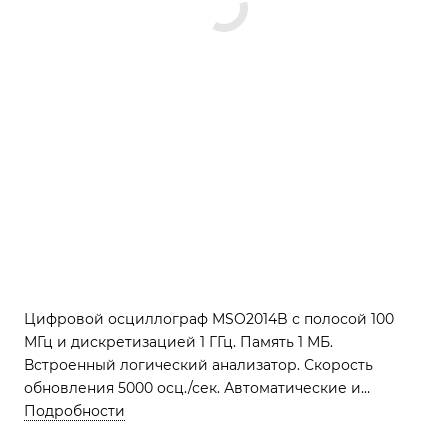
Цифровой осциллограф MSO2014B с полосой 100
МГц и дискретизацией 1 ГГц. Память 1 МБ.
Встроенный логический анализатор. Скорость
обновления 5000 осц./сек. Автоматические и
курсорные измерения, математические функции,
Подробности
БФП, FilterVu. Интерфейсы USB, TekVPI.