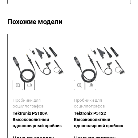
Похожие модели
Пробники для
Пробники для
осциллографов
осциллографов
Tektronix P5100A
Tektronix P5122
Высоковольтный
Высоковольтный
однополярный пробник
однополярный пробник
Цена по зап
р
осу
Цена по зап
р
осу