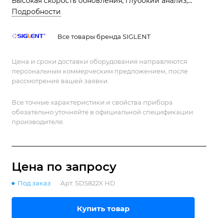
Высокая скорость обновления, глубокий анализ,
профессиональные опции.
Подробности
Все товары бренда SIGLENT
Цена и сроки доставки оборудования направляются
персональным коммерческим предложением, после
рассмотрения вашей заявки.
Все точные характеристики и свойства прибора
обязательно уточняйте в официальной спецификации
производителя.
Цена по зап
р
осу
Под заказ
Арт.
SDS822X HD
Купить товар