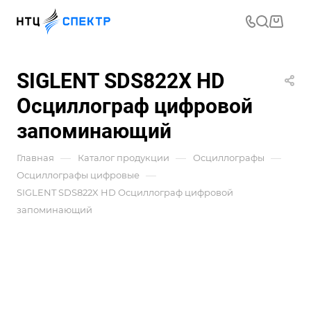
SIGLENT SDS822X HD
Осциллограф цифровой
запоминающий
—
—
—
Главная
Каталог продукции
Осциллографы
—
Осциллографы цифровые
SIGLENT SDS822X HD Осциллограф цифровой
запоминающий