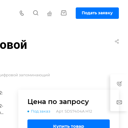
Подать заявку
ровой
 цифровой запоминающий
2:
Цена по зап
р
осу
2-
Под заказ
Арт.
SDS7404A H12
и
Купить товар