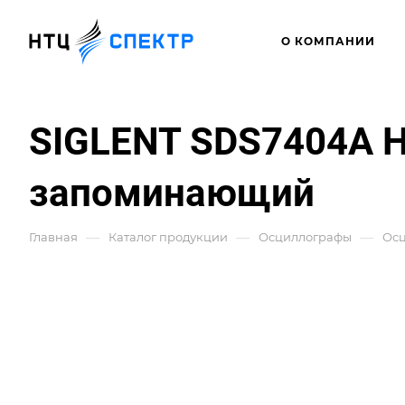
О КОМПАНИИ
SIGLENT SDS7404A 
запоминающий
—
—
—
Главная
Каталог продукции
Осциллографы
Ос