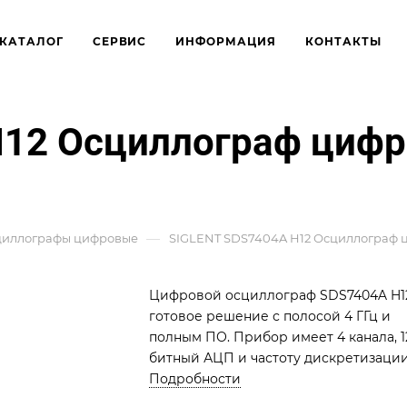
КАТАЛОГ
СЕРВИС
ИНФОРМАЦИЯ
КОНТАКТЫ
H12 Осциллограф циф
—
циллографы цифровые
SIGLENT SDS7404A H12 Осциллограф
Цифровой осциллограф SDS7404A H1
готовое решение с полосой 4 ГГц и
полным ПО. Прибор имеет 4 канала, 1
битный АЦП и частоту дискретизаци
20 Гвыб/с. Применяется для точного
Подробности
анализа силовой и ВЧ-электроники,