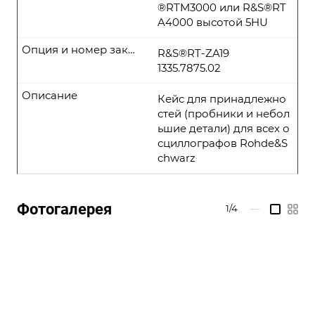
®RTM3000 или R&S®RT
A4000 высотой 5HU
Опция и номер заказа
R&S®RT-ZA19
1335.7875.02
Описание
Кейс для принадлежно
стей (пробники и небол
ьшие детали) для всех о
сциллографов Rohde&S
chwarz
Фотогалерея
1/4
—