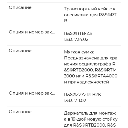
Описание
Транспортный кейс с к
олесиками для R&S®RT
B
Опция и номер заказа
R&S®RTB-Z3
1333.1734.02
Описание
Мягкая сумка
Предназначена для хра
нения осциллографа R
&S®RTB2000, R&S®RTM
3000 или R&S®RTA4000
и принадлежностей
Опция и номер заказа
R&S®ZZA-RTB2K
1333.1711.02
Описание
Держатель для монтаж
а в 19-дюймовую стойку
для R&S®RTB2000, R&S