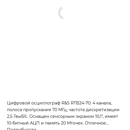
Цифровой осциллограф R&S RTB24-70: 4 канала,
полоса пропускания 70 МГц, частота дискретизации
2,5 Гвыб/с. Оснащен сенсорным экраном 10,1", имеет
10-битный АЦП и память 20 Мточек. Отличное
решение для образования и сервиса.
Подробности