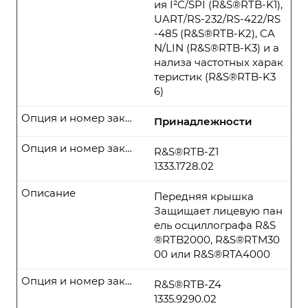
ия I²C/SPI (R&S®RTB-K1),
UART/RS-232/RS-422/RS
-485 (R&S®RTB-K2), CA
N/LIN (R&S®RTB-K3) и а
нализа частотных харак
теристик (R&S®RTB-K3
6)
Опция и номер заказа
Принадлежности
Опция и номер заказа
R&S®RTB-Z1
1333.1728.02
Описание
Передняя крышка
Защищает лицевую пан
ель осциллографа R&S
®RTB2000, R&S®RTM30
00 или R&S®RTA4000
Опция и номер заказа
R&S®RTB-Z4
1335.9290.02