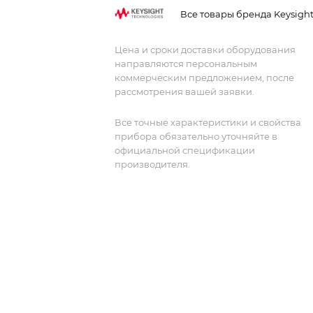
сверхбыстрых сигналов и передовых
Все товары бренда Keysigh
разработок, где требуется высокая
производительность и точность.
Цена и сроки доставки оборудования
направляются персональным
коммерческим предложением, после
рассмотрения вашей заявки.
Все точные характеристики и свойства
прибора обязательно уточняйте в
официальной спецификации
производителя.