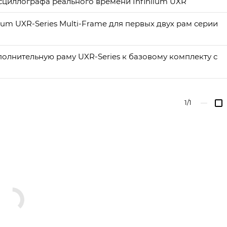
циллографа реального времени Infiniium UXR
ium UXR-Series Multi-Frame для первых двух рам серии
ополнительную раму UXR-Series к базовому комплекту с
1/1
—