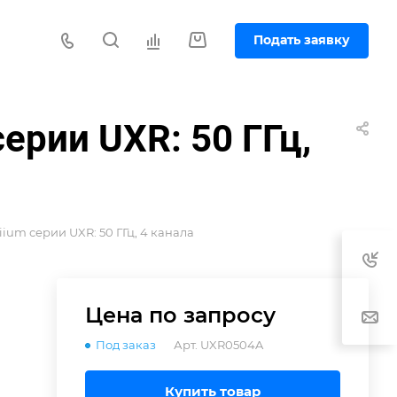
Подать заявку
ерии UXR: 50 ГГц,
ium серии UXR: 50 ГГц, 4 канала
Цена по зап
р
осу
Под заказ
Арт.
UXR0504A
за
Купить товар