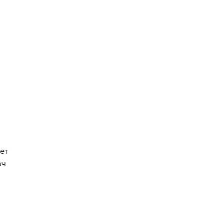
ет
ач