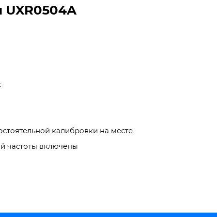
и UXR0504A
х
стоятельной калибровки на месте
ой частоты включены