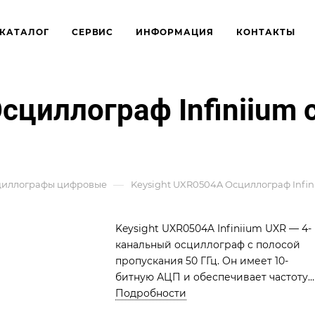
КАТАЛОГ
СЕРВИС
ИНФОРМАЦИЯ
КОНТАКТЫ
сциллограф Infiniium с
—
циллографы цифровые
Keysight UXR0504A Осциллограф Infini
Keysight UXR0504A Infiniium UXR — 4-
канальный осциллограф с полосой
пропускания 50 ГГц. Он имеет 10-
битную АЦП и обеспечивает частоту
дискретизации 256 ГВыб/с. Этот
Подробности
прибор идеально подходит для анали