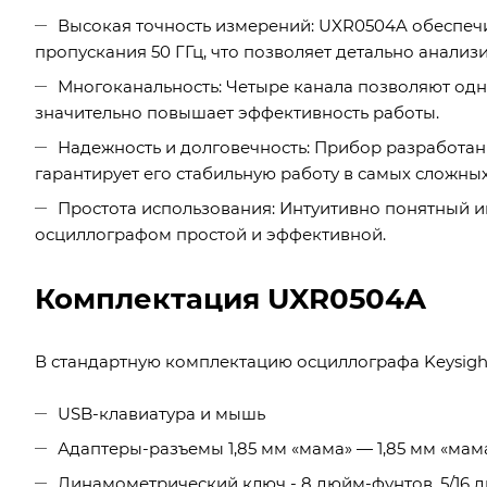
Высокая точность измерений: UXR0504A обеспечи
пропускания 50 ГГц, что позволяет детально анализ
Многоканальность: Четыре канала позволяют одн
значительно повышает эффективность работы.
Надежность и долговечность: Прибор разработан 
гарантирует его стабильную работу в самых сложных
Простота использования: Интуитивно понятный и
осциллографом простой и эффективной.
Комплектация UXR0504A
В стандартную комплектацию осциллографа Keysigh
USB-клавиатура и мышь
Адаптеры-разъемы 1,85 мм «мама» — 1,85 мм «мама»
Динамометрический ключ - 8 дюйм-фунтов, 5/16 