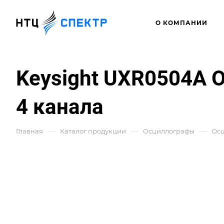
О КОМПАНИИ
Keysight UXR0504A О
4 канала
—
—
—
Главная
Каталог продукции
Осциллографы
Ос