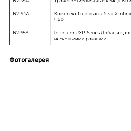
N2158A
Транспортировочный кейс для ос
N2164A
Комплект базовых кабелей Infini
UXR
N2165A
Infiniium UXR-Series Добавьте д
несколькими рамками
Фотогалерея