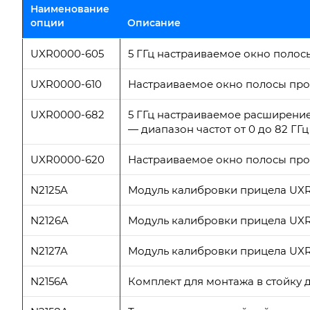
Наименование
опции
Описание
UXR0000-605
5 ГГц настраиваемое окно пол
UXR0000-610
Настраиваемое окно полосы пр
UXR0000-682
5 ГГц настраиваемое расширени
— диапазон частот от 0 до 82 ГГц
UXR0000-620
Настраиваемое окно полосы пр
N2125A
Модуль калибровки прицела UXR,
N2126A
Модуль калибровки прицела UXR,
N2127A
Модуль калибровки прицела UXR,
N2156A
Комплект для монтажа в стойку 