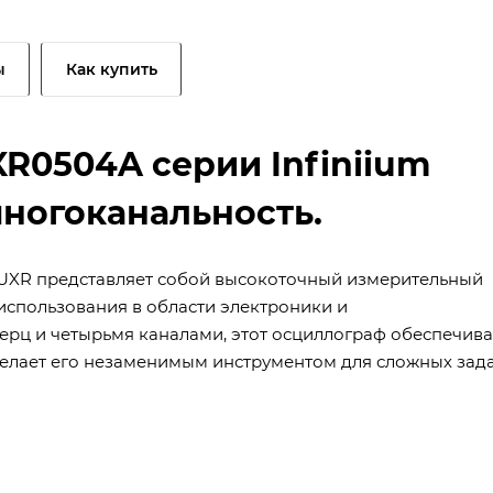
ы
Как купить
R0504A серии Infiniium
многоканальность.
m UXR представляет собой высокоточный измерительный
спользования в области электроники и
ерц и четырьмя каналами, этот осциллограф обеспечива
 делает его незаменимым инструментом для сложных зад