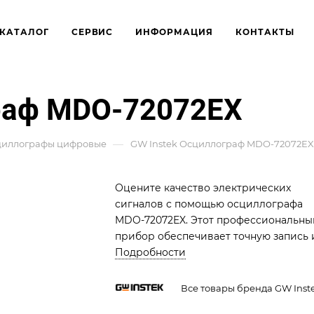
КАТАЛОГ
СЕРВИС
ИНФОРМАЦИЯ
КОНТАКТЫ
раф MDO-72072EX
—
циллографы цифровые
GW Instek Осциллограф MDO-72072EX
Оцените качество электрических
сигналов с помощью осциллографа
MDO-72072EX. Этот профессиональны
прибор обеспечивает точную запись 
анализ сигналов в реальном времени
Подробности
включая высокочастотные и
низкочастотные сигналы.
Все товары бренда GW Inst