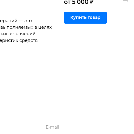
от 5 000 ₽
Купить товар
мерений — это
 выполняемых в целях
льных значений
еристик средств
ции