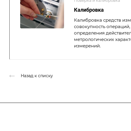
Поверка и калибровка
Калибровка
Калибровка средств из
совокупность операций,
определения действите
метрологических характ
измерений.
Назад к списку
Подписывайтесь
на новости и ак