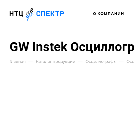
О КОМПАНИИ
GW Instek Осциллог
—
—
—
Главная
Каталог продукции
Осциллографы
Ос