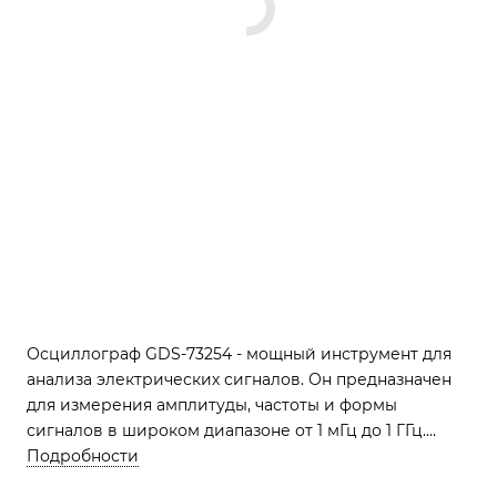
Осциллограф GDS-73254 - мощный инструмент для
анализа электрических сигналов. Он предназначен
для измерения амплитуды, частоты и формы
сигналов в широком диапазоне от 1 мГц до 1 ГГц.
Глубокий анализ позволяет точно определять
Подробности
параметры сигналов, что важно для разработки и