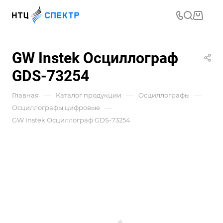
GW Instek Осциллограф
GDS-73254
—
—
—
Главная
Каталог продукции
Осциллографы
—
Осциллографы цифровые
GW Instek Осциллограф GDS-73254