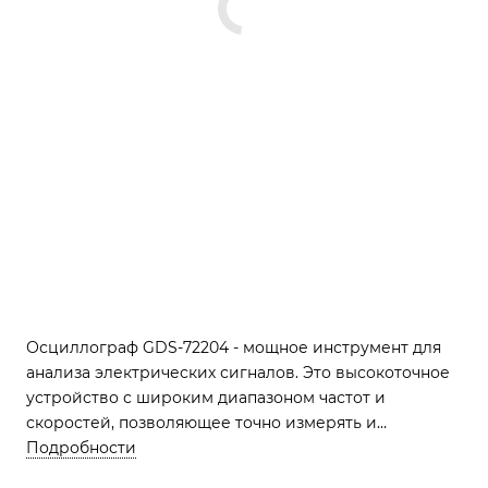
Осциллограф GDS-72204 - мощное инструмент для
анализа электрических сигналов. Это высокоточное
устройство с широким диапазоном частот и
скоростей, позволяющее точно измерять и
отображать сложные сигналы. Глубокое понимание
Подробности
электрических процессов - теперь в ваших руках.