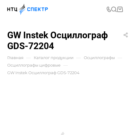
GW Instek Осциллограф
GDS-72204
—
—
—
Главная
Каталог продукции
Осциллографы
—
Осциллографы цифровые
GW Instek Осциллограф GDS-72204