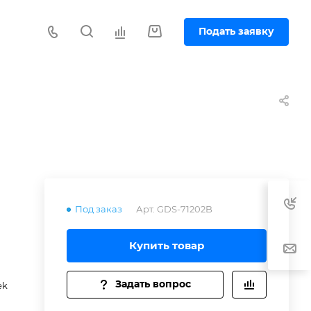
Подать заявку
Под заказ
Арт.
GDS-71202B
Купить товар
 в
Задать вопрос
ek