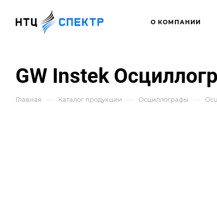
О КОМПАНИИ
GW Instek Осциллог
—
—
—
Главная
Каталог продукции
Осциллографы
Ос