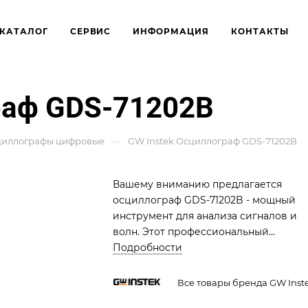
КАТАЛОГ
СЕРВИС
ИНФОРМАЦИЯ
КОНТАКТЫ
раф GDS-71202B
—
циллографы цифровые
GW Instek Осциллограф GDS-71202B
Вашему вниманию предлагается
осциллограф GDS-71202B - мощный
инструмент для анализа сигналов и
волн. Этот профессиональный
осциллограф обеспечивает точные
Подробности
измерения и визуализацию сигналов
широком диапазоне частот, от DC до
Все товары бренда GW Inst
500 МГц.