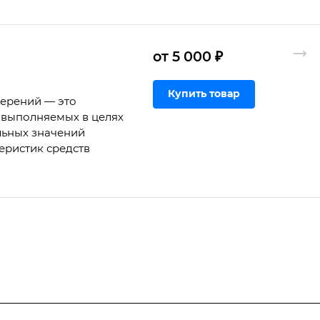
от 5 000 ₽
Купить товар
мерений — это
 выполняемых в целях
льных значений
еристик средств