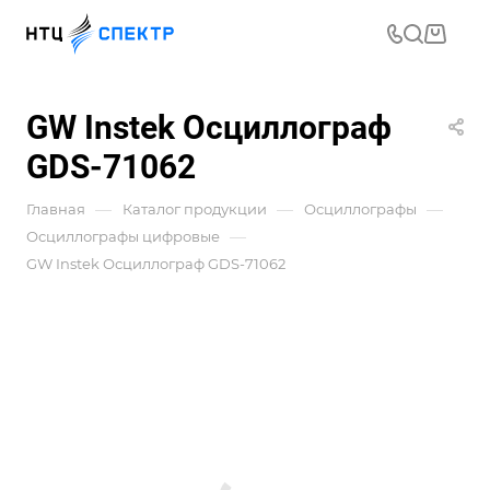
GW Instek Осциллограф
GDS-71062
—
—
—
Главная
Каталог продукции
Осциллографы
—
Осциллографы цифровые
GW Instek Осциллограф GDS-71062