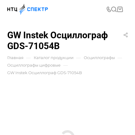
GW Instek Осциллограф
GDS-71054B
—
—
—
Главная
Каталог продукции
Осциллографы
—
Осциллографы цифровые
GW Instek Осциллограф GDS-71054B