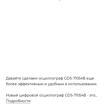
Давайте сделаем осциллограф GDS-71054B еще
более эффективным и удобным в использовании.
Новый цифровой осциллограф GDS-71054B - это
мощный инструмент для анализа сигналов,
Подробности
оснащенный четырьмя каналами, частотой