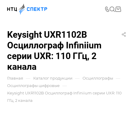
Keysight UXR1102B
Осциллограф Infiniium
серии UXR: 110 ГГц, 2
канала
—
—
—
Главная
Каталог продукции
Осциллографы
—
Осциллографы цифровые
Keysight UXR1102B Осциллограф Infiniium серии UXR: 110
ГГц, 2 канала