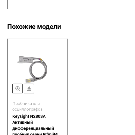
Похожие модели
Пробники для
осциллографов
Keysight N2803A
Активный
дифференциальный
пробник серии InfiniiMax