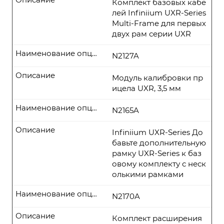
Комплект базовых кабе
лей Infiniium UXR-Series
Multi-Frame для первых
двух рам серии UXR
Наименование опции
N2127A
Описание
Модуль калибровки пр
ицела UXR, 3,5 мм
Наименование опции
N2165A
Описание
Infiniium UXR-Series До
бавьте дополнительную
рамку UXR-Series к баз
овому комплекту с неск
олькими рамками
Наименование опции
N2170A
Описание
Комплект расширения