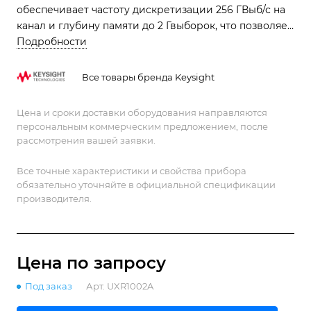
обеспечивает частоту дискретизации 256 ГВыб/с на
канал и глубину памяти до 2 Гвыборок, что позволяет
точно захватывать и анализировать
Подробности
сверхвысокочастотные сигналы с исключительной
детализацией.
Все товары бренда Keysight
Цена и сроки доставки оборудования направляются
персональным коммерческим предложением, после
рассмотрения вашей заявки.
Все точные характеристики и свойства прибора
обязательно уточняйте в официальной спецификации
производителя.
Цена по зап
р
осу
Под заказ
Арт.
UXR1002A