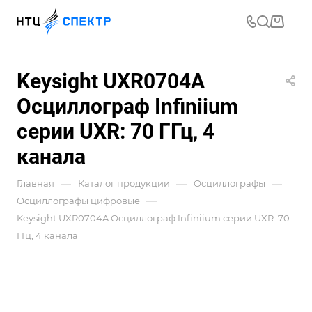
Keysight UXR0704A
Осциллограф Infiniium
серии UXR: 70 ГГц, 4
канала
—
—
—
Главная
Каталог продукции
Осциллографы
—
Осциллографы цифровые
Keysight UXR0704A Осциллограф Infiniium серии UXR: 70
ГГц, 4 канала