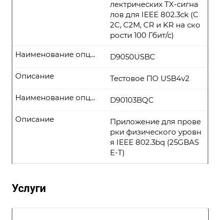
лектрических TX-сигна
лов для IEEE 802.3ck (C
2C, C2M, CR и KR на ско
рости 100 Гбит/с)
Наименование опции
D9050USBC
Описание
Тестовое ПО USB4v2
Наименование опции
D90103BQC
Описание
Приложение для прове
рки физического уровн
я IEEE 802.3bq (25GBAS
E-T)
Услуги