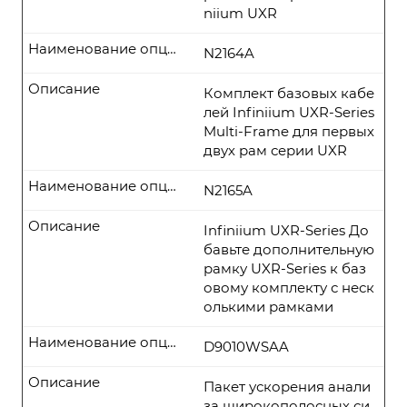
niium UXR
Наименование опции
N2164A
Описание
Комплект базовых кабе
лей Infiniium UXR-Series
Multi-Frame для первых
двух рам серии UXR
Наименование опции
N2165A
Описание
Infiniium UXR-Series До
бавьте дополнительную
рамку UXR-Series к баз
овому комплекту с неск
олькими рамками
Наименование опции
D9010WSAA
Описание
Пакет ускорения анали
за широкополосных си