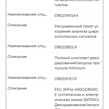
гналов
Наименование опции
D9020WSAA
Описание
Расширенный пакет ус
корения анализа широ
кополосных сигналов
Наименование опции
D9020BDLP
Описание
Полный комплект деко
дирования/запуска про
токола Infiniium
Наименование опции
D9020FECP
Описание
FEC (KP4) 400GE/800G
E (оптическая и электр
ическая линия 50/100G)
Декодирование/запуск