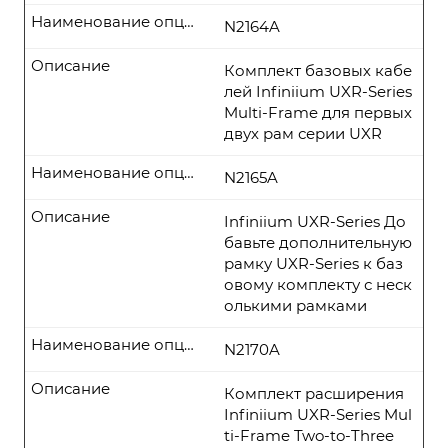
Наименование опции
N2164A
Описание
Комплект базовых кабе
лей Infiniium UXR-Series
Multi-Frame для первых
двух рам серии UXR
Наименование опции
N2165A
Описание
Infiniium UXR-Series До
бавьте дополнительную
рамку UXR-Series к баз
овому комплекту с неск
олькими рамками
Наименование опции
N2170A
Описание
Комплект расширения
Infiniium UXR-Series Mul
ti-Frame Two-to-Three