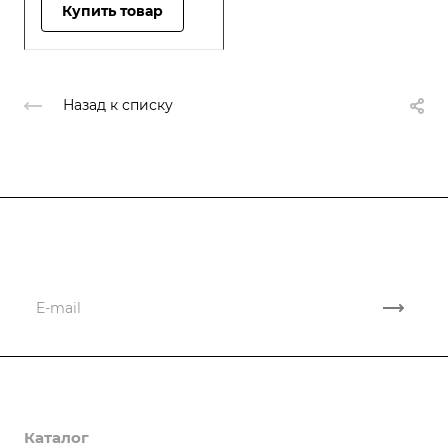
Купить товар
Назад к списку
Подписывайтесь
на новости и акции
Компания
Каталог
О компании