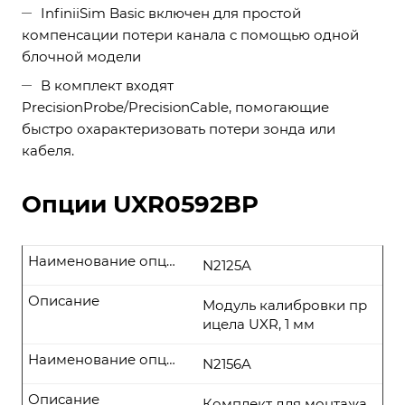
InfiniiSim Basic включен для простой
компенсации потери канала с помощью одной
блочной модели
В комплект входят
PrecisionProbe/PrecisionCable, помогающие
быстро охарактеризовать потери зонда или
кабеля.
Опции UXR0592BP
Наименование опции
N2125A
Описание
Модуль калибровки пр
ицела UXR, 1 мм
Наименование опции
N2156A
Описание
Комплект для монтажа