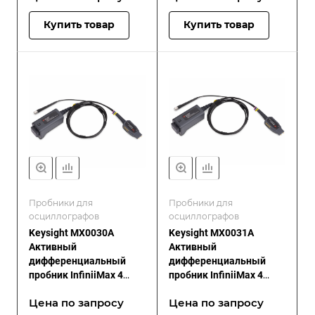
Купить товар
Купить товар
Пробники для
Пробники для
осциллографов
осциллографов
Keysight MX0030A
Keysight MX0031A
Активный
Активный
дифференциальный
дифференциальный
пробник InfiniiMax 4
пробник InfiniiMax 4
RCRC, 42 ГГц
RCRC, 52 ГГц
Цена по зап
р
осу
Цена по зап
р
осу