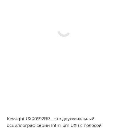
Keysight UXR0592BP – это двухканальный
осциллограф серии Infiniium UXR с полосой