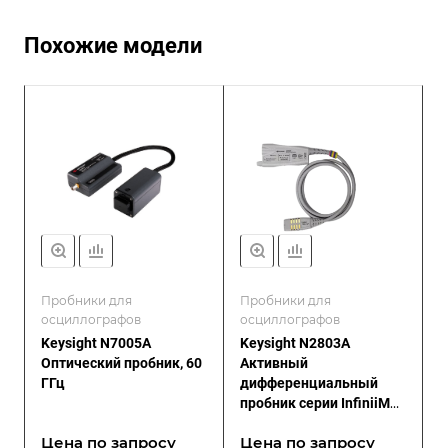
Похожие модели
Пробники для
Пробники для
осциллографов
осциллографов
Keysight N7005A
Keysight N2803A
Оптический пробник, 60
Активный
ГГц
дифференциальный
пробник серии InfiniiMax
III, 30 ГГц
Цена по зап
р
осу
Цена по зап
р
осу