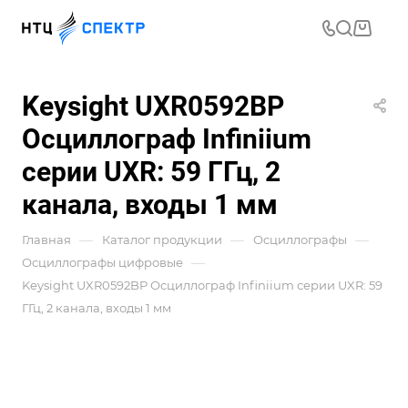
Keysight UXR0592BP
Осциллограф Infiniium
серии UXR: 59 ГГц, 2
канала, входы 1 мм
—
—
—
Главная
Каталог продукции
Осциллографы
—
Осциллографы цифровые
Keysight UXR0592BP Осциллограф Infiniium серии UXR: 59
ГГц, 2 канала, входы 1 мм