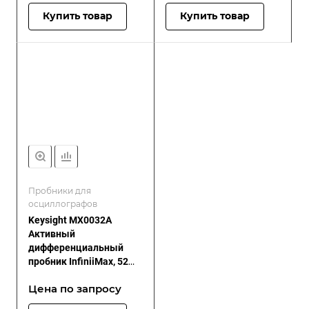
Купить товар
Купить товар
Пробники для
осциллографов
Keysight MX0032A
Активный
дифференциальный
пробник InfiniiMax, 52
ГГц с датчиком
Цена по зап
р
осу
Бесселя-Томсона 40 ГГц