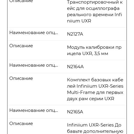
Описание
Транспортировочный к
ейс для осциллографа
реального времени Infi
niium UXR
Наименование опции
N2127A
Описание
Модуль калибровки пр
ицела UXR, 3,5 мм
Наименование опции
N2164A
Описание
Комплект базовых кабе
лей Infiniium UXR-Series
Multi-Frame для первых
двух рам серии UXR
Наименование опции
N2165A
Описание
Infiniium UXR-Series До
бавьте дополнительную