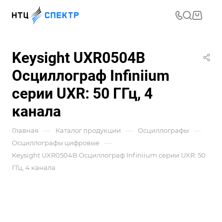
Keysight UXR0504B
Осциллограф Infiniium
серии UXR: 50 ГГц, 4
канала
—
—
—
Главная
Каталог продукции
Осциллографы
—
Осциллографы цифровые
Keysight UXR0504B Осциллограф Infiniium серии UXR: 50
ГГц, 4 канала