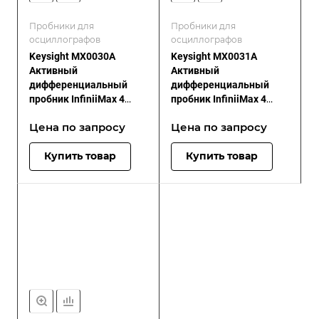
Пробники для
Пробники для
осциллографов
осциллографов
Keysight MX0030A
Keysight MX0031A
Активный
Активный
дифференциальный
дифференциальный
пробник InfiniiMax 4
пробник InfiniiMax 4
RCRC, 42 ГГц
RCRC, 52 ГГц
Цена по зап
р
осу
Цена по зап
р
осу
Купить товар
Купить товар