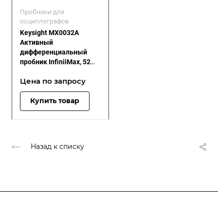
Пробники для
осциллографов
Keysight MX0032A
Активный
дифференциальный
пробник InfiniiMax, 52
ГГц с датчиком
Цена по зап
р
осу
Бесселя-Томсона 40 ГГц
Купить товар
Назад к списку
Подписывайтесь