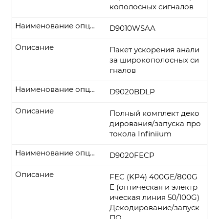
кополосных сигналов
Наименование опции
D9010WSAA
Описание
Пакет ускорения анали
за широкополосных си
гналов
Наименование опции
D9020BDLP
Описание
Полный комплект деко
дирования/запуска про
токола Infiniium
Наименование опции
D9020FECP
Описание
FEC (KP4) 400GE/800G
E (оптическая и электр
ическая линия 50/100G)
Декодирование/запуск
ПО