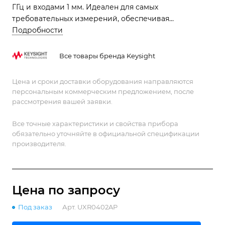
ГГц и входами 1 мм. Идеален для самых
требовательных измерений, обеспечивая
непревзойденную точность и четкость сигнала.
Подробности
Все товары бренда Keysight
Цена и сроки доставки оборудования направляются
персональным коммерческим предложением, после
рассмотрения вашей заявки.
Все точные характеристики и свойства прибора
обязательно уточняйте в официальной спецификации
производителя.
Цена по зап
р
осу
Под заказ
Арт.
UXR0402AP