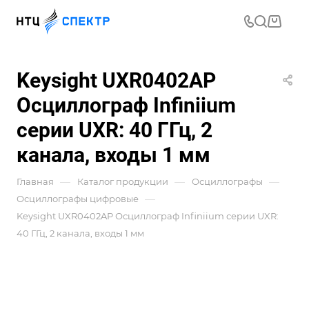
Keysight UXR0402AP
Осциллограф Infiniium
серии UXR: 40 ГГц, 2
канала, входы 1 мм
—
—
—
Главная
Каталог продукции
Осциллографы
—
Осциллографы цифровые
Keysight UXR0402AP Осциллограф Infiniium серии UXR:
40 ГГц, 2 канала, входы 1 мм