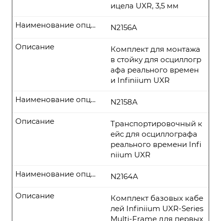
ицела UXR, 3,5 мм
Наименование опции
N2156A
Описание
Комплект для монтажа
в стойку для осциллогр
афа реального времен
и Infiniium UXR
Наименование опции
N2158A
Описание
Транспортировочный к
ейс для осциллографа
реального времени Infi
niium UXR
Наименование опции
N2164A
Описание
Комплект базовых кабе
лей Infiniium UXR-Series
Multi-Frame для первых