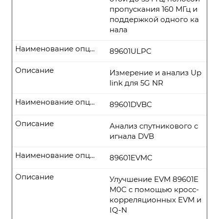
пропускания 160 МГц и
поддержкой одного ка
нала
Наименование опции
89601ULPC
Описание
Измерение и анализ Up
link для 5G NR
Наименование опции
89601DVBC
Описание
Анализ спутникового с
игнала DVB
Наименование опции
89601EVMC
Описание
Улучшение EVM 89601E
M0C с помощью кросс-
корреляционных EVM и
IQ-N