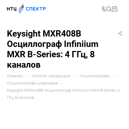
Keysight MXR408B
Осциллограф Infiniium
MXR B-Series: 4 ГГц, 8
каналов
—
—
—
Главная
Каталог продукции
Осциллографы
—
Осциллографы цифровые
Keysight MXR408B Осциллограф Infiniium MXR B-Series: 4
ГГц, 8 каналов