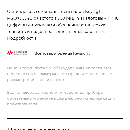
Осциллограф смешанных сигналов Keysight
MSOX3054G с частотой 500 МГц, 4 аналоговыми и 16
цифровыми каналами обеспечивает высокую
точность и надежность для анализа сложных
сигналов. Он подходит для профессиональных задач
Подробности
в электронике и телекоммуникациях, предлагая
современные функции, такие как зонный триггер и
Все товары бренда Keysight
широкий диапазон настроек.
Цена и сроки доставки оборудования направляются
персональным коммерческим предложением, после
рассмотрения вашей заявки.
Все точные характеристики и свойства прибора
обязательно уточняйте в официальной спецификации
производителя.