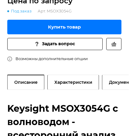
Цена по зап
р
осу
Под заказ
Арт.
MSOX3054G
Купить товар
Задать вопрос
Возможны дополнительные опции
Описание
Характеристики
Документы
Keysight MSOX3054G с
волноводом -
всесторонний анализ