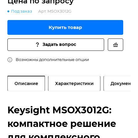
Цена по зап
р
осу
Под заказ
Арт.
MSOX3012G
Купить товар
Задать вопрос
Возможны дополнительные опции
Описание
Характеристики
Документы
Keysight MSOX3012G:
компактное решение
для комплексного