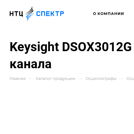
О КОМПАНИИ
Keysight DSOX3012G
канала
—
—
—
Главная
Каталог продукции
Осциллографы
Ос