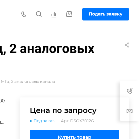
Подать заявку
, 2 аналоговых
 МГц, 2 аналоговых канала
00
Цена по зап
р
осу
ю
Под заказ
Арт.
DSOX3012G
мм
Купить товар