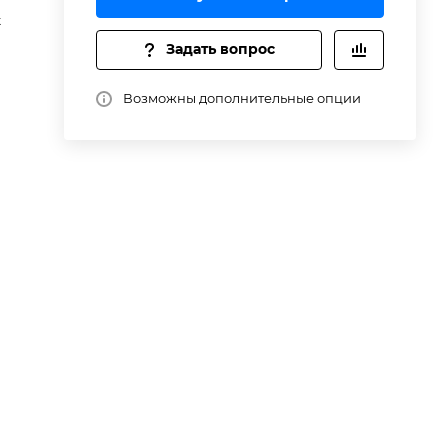
ан
t
Задать вопрос
Возможны дополнительные опции