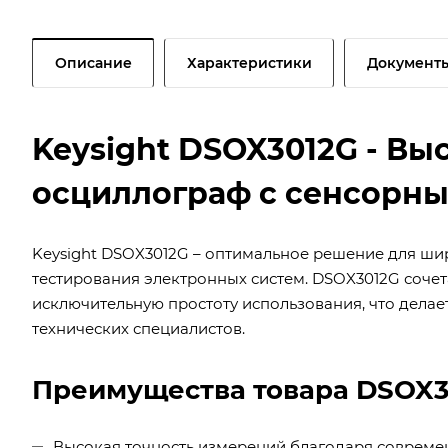
Описание
Характеристики
Документ
Keysight DSOX3012G - В
осциллограф с сенсорн
Keysight DSOX3012G – оптимальное решение для шир
тестирования электронных систем. DSOX3012G сочета
исключительную простоту использования, что дела
технических специалистов.
Преимущества товара DSOX3
Высокая точность измерений благодаря совреме