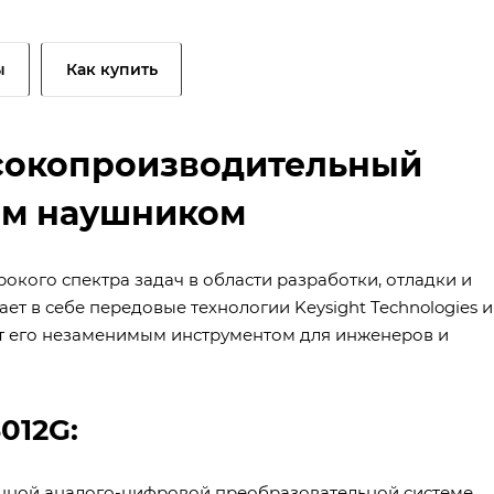
ы
Как купить
ысокопроизводительный
ым наушником
окого спектра задач в области разработки, отладки и
ет в себе передовые технологии Keysight Technologies и
ет его незаменимым инструментом для инженеров и
012G:
нной аналого-цифровой преобразовательной системе,