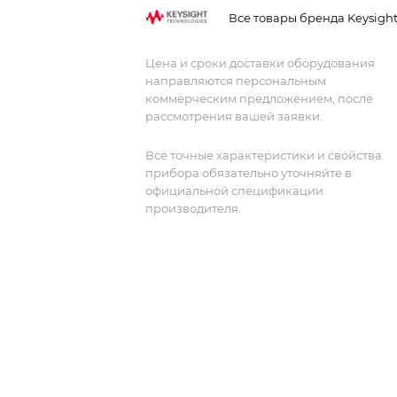
дюймовый эмкостный сенсорный экр
Все товары бренда Keysigh
и встроенное программное
обеспечение с функциями
Цена и сроки доставки оборудования
гистограммы, осциллограммы и
направляются персональным
измерений.
коммерческим предложением, после
рассмотрения вашей заявки.
Все точные характеристики и свойства
прибора обязательно уточняйте в
официальной спецификации
производителя.