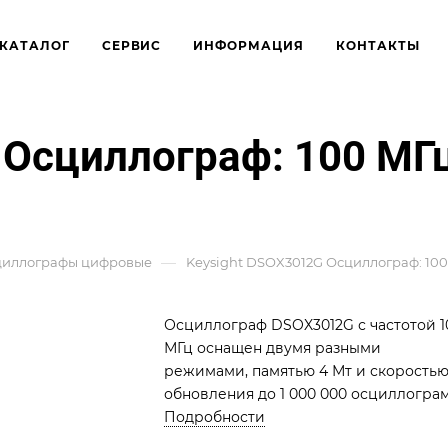
КАТАЛОГ
СЕРВИС
ИНФОРМАЦИЯ
КОНТАКТЫ
 Осциллограф: 100 МГц
—
циллографы цифровые
Keysight DSOX3012G Осциллограф: 100
Осциллограф DSOX3012G с частотой 1
МГц оснащен двумя разными
режимами, памятью 4 Мт и скорость
обновления до 1 000 000 осциллогра
в секунду. Он также включает в себя
Подробности
зонный сенсорный триггер, 8,5-