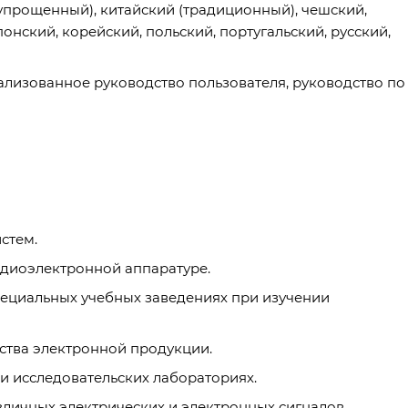
упрощенный), китайский (традиционный), чешский,
онский, корейский, польский, португальский, русский,
лизованное руководство пользователя, руководство по
стем.
адиоэлектронной аппаратуре.
пециальных учебных заведениях при изучении
ства электронной продукции.
и исследовательских лабораториях.
зличных электрических и электронных сигналов.