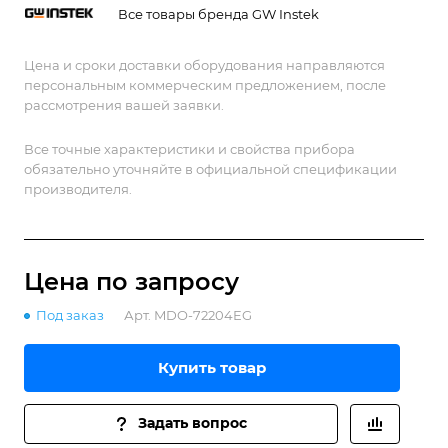
Все товары бренда GW Instek
Цена и сроки доставки оборудования направляются
персональным коммерческим предложением, после
рассмотрения вашей заявки.
Все точные характеристики и свойства прибора
обязательно уточняйте в официальной спецификации
производителя.
Цена по зап
р
осу
Под заказ
Арт.
MDO-72204EG
Купить товар
Задать вопрос