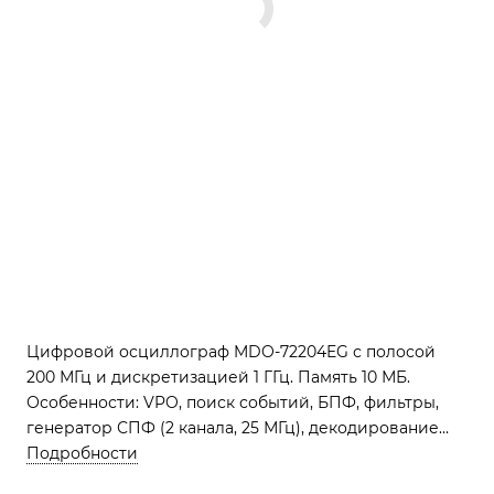
Цифровой осциллограф MDO-72204EG с полосой
200 МГц и дискретизацией 1 ГГц. Память 10 МБ.
Особенности: VPO, поиск событий, БПФ, фильтры,
генератор СПФ (2 канала, 25 МГц), декодирование
шин (I2C, SPI, UART, CAN/LIN), регистратор данных.
Подробности
Интерфейсы: USB, LAN. Дисплей TFT 20 см.