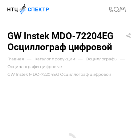
GW Instek MDO-72204EG
Осциллограф цифровой
—
—
—
Главная
Каталог продукции
Осциллографы
—
Осциллографы цифровые
GW Instek MDO-72204EG Осциллограф цифровой