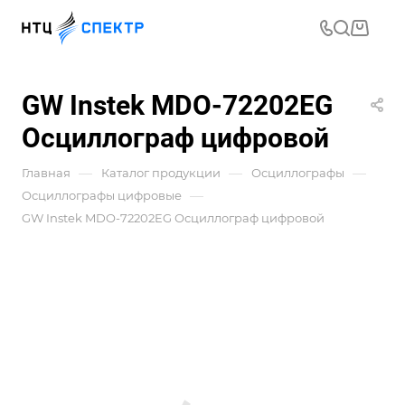
GW Instek MDO-72202EG
Осциллограф цифровой
—
—
—
Главная
Каталог продукции
Осциллографы
—
Осциллографы цифровые
GW Instek MDO-72202EG Осциллограф цифровой