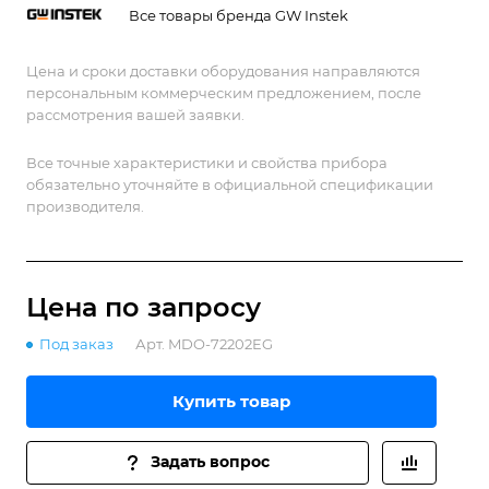
Все товары бренда GW Instek
Цена и сроки доставки оборудования направляются
персональным коммерческим предложением, после
рассмотрения вашей заявки.
Все точные характеристики и свойства прибора
обязательно уточняйте в официальной спецификации
производителя.
Цена по зап
р
осу
Под заказ
Арт.
MDO-72202EG
Купить товар
Задать вопрос