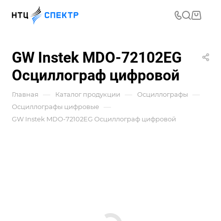
GW Instek MDO-72102EG
Осциллограф цифровой
—
—
—
Главная
Каталог продукции
Осциллографы
—
Осциллографы цифровые
GW Instek MDO-72102EG Осциллограф цифровой