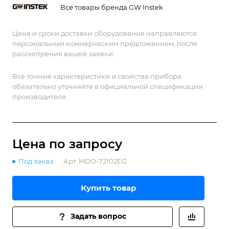
Все товары бренда GW Instek
Цена и сроки доставки оборудования направляются
персональным коммерческим предложением, после
рассмотрения вашей заявки.
Все точные характеристики и свойства прибора
обязательно уточняйте в официальной спецификации
производителя.
Цена по зап
р
осу
Под заказ
Арт.
MDO-72102EG
Купить товар
Задать вопрос