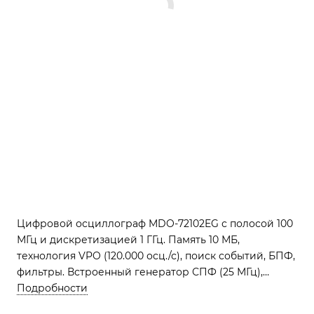
Цифровой осциллограф MDO-72102EG с полосой 100
МГц и дискретизацией 1 ГГц. Память 10 МБ,
технология VPO (120.000 осц./с), поиск событий, БПФ,
фильтры. Встроенный генератор СПФ (25 МГц),
декодирование шин. Регистратор данных до 1000 ч.
Подробности
Интерфейсы USB, LAN. Дисплей TFT 20 см.