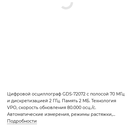
Цифровой осциллограф GDS-72072 с полосой 70 МГц
и дискретизацией 2 ГГц. Память 2 МБ. Технология
VPO, скорость обновления 80.000 осц./с.
Автоматические измерения, режимы растяжки,
самописца, XY. Синхронизация по длительности
Подробности
импульса и ТВ. Математика, БФП, фильтры.