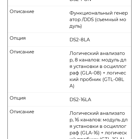
Описание
Функциональный генер
атор /DDS (съемный мо
дуль)
Опция
DS2-8LA
Описание
Логический анализато
р, 8 каналов: модуль дл
я установки в осциллог
раф (GLA-08) + логичес
кий пробник (GTL-08L
A)
Опция
DS2-16LA
Описание
Логический анализато
р, 16 каналов: модуль дл
я установки в осциллог
раф (GLA-16) + логическ