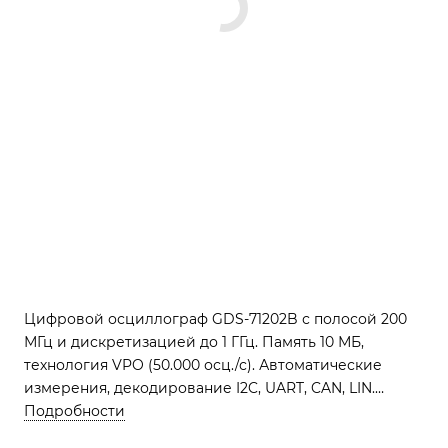
Цифровой осциллограф GDS-71202B с полосой 200
МГц и дискретизацией до 1 ГГц. Память 10 МБ,
технология VPO (50.000 осц./с). Автоматические
измерения, декодирование I2C, UART, CAN, LIN.
Цветной TFT-дисплей 17,8 см, USB.
Подробности