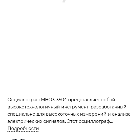
Осциллограф MHO3-3504 представляет собой
высокотехнологичный инструмент, разработанный
специально для высокоточных измерений и анализа
электрических сигналов. Этот осциллограф
объединяет в себе современные технологии,
Подробности
высокую производительность и удобство в