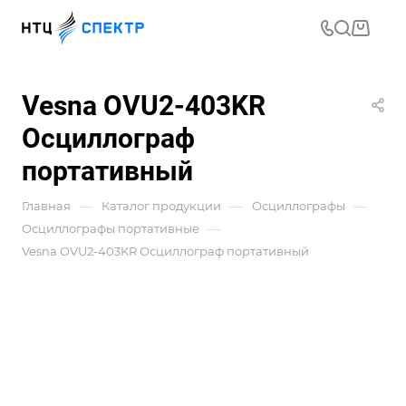
Vesna OVU2-403KR
Осциллограф
портативный
—
—
—
Главная
Каталог продукции
Осциллографы
—
Осциллографы портативные
Vesna OVU2-403KR Осциллограф портативный