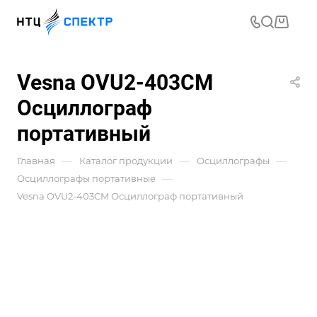
Vesna OVU2-403CM
Осциллограф
портативный
—
—
—
Главная
Каталог продукции
Осциллографы
—
Осциллографы портативные
Vesna OVU2-403CM Осциллограф портативный