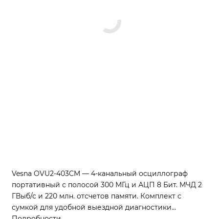
Vesna OVU2-403CM — 4-канальный осциллограф
портативный с полосой 300 МГц и АЦП 8 Бит. МЧД 2
ГВыб/с и 220 млн. отсчетов памяти. Комплект с
сумкой для удобной выездной диагностики
высокоскоростных систем.
Подробности