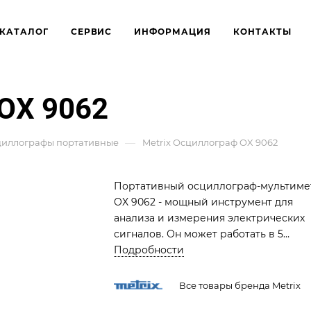
КАТАЛОГ
СЕРВИС
ИНФОРМАЦИЯ
КОНТАКТЫ
 OX 9062
—
иллографы портативные
Metrix Осциллограф OX 9062
Портативный осциллограф-мультиме
OX 9062 - мощный инструмент для
анализа и измерения электрических
сигналов. Он может работать в 5
режимах: осциллограф, мультиметр,
Подробности
регистратор данных, анализатор
гармоник и ваттметр. С его помощью
Все товары бренда Metrix
можно измерять амплитудные и