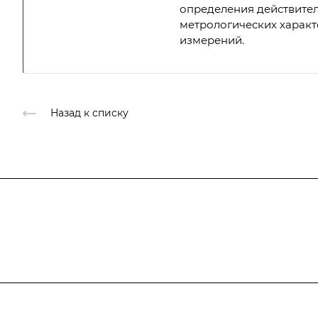
определения действите
метрологических характ
измерений.
Назад к списку
Подписывайтесь
на новости и ак