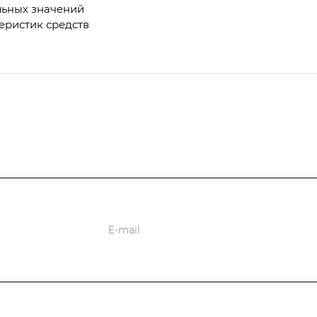
льных значений
еристик средств
ции