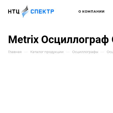
О КОМПАНИИ
Metrix Осциллограф
—
—
—
Главная
Каталог продукции
Осциллографы
Осц