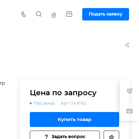
Подать заявку
тр
Цена по зап
р
осу
Под заказ
Арт.
OX9062
Купить товар
Задать вопрос