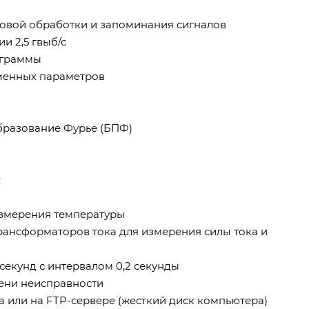
ровой обработки и запоминания сигналов
и 2,5 гвыб/с
ограммы
еменных параметров
бразование Фурье (БПФ)
:
измерения температуры
рансформаторов тока для измерения силы тока и
секунд с интервалом 0,2 секунды
ени неисправности
 или на FTP-сервере (жесткий диск компьютера)