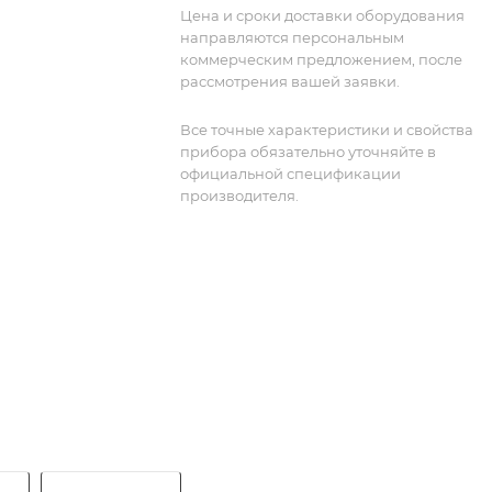
временные параметры сигналов, а
Цена и сроки доставки оборудования
также анализировать гармонические
направляются персональным
составляющие. Для измерений
коммерческим предложением, после
температуры и силы тока требуется
рассмотрения вашей заявки.
дополнительное оборудование.
Все точные характеристики и свойства
прибора обязательно уточняйте в
официальной спецификации
производителя.