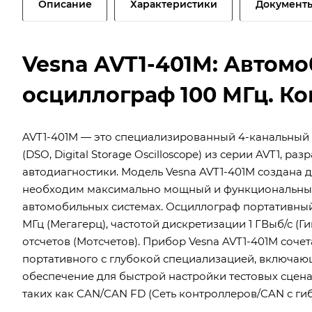
Описание
Характеристики
Документ
Vesna AVT1-401M: Автом
осциллограф 100 МГц. Ко
AVT1-401M — это специализированный 4-канальны
(DSO, Digital Storage Oscilloscope) из серии AVT1,
автодиагностики. Модель Vesna AVT1-401M создана 
необходим максимально мощный и функциональный 
автомобильных системах. Осциллограф портативный
МГц (Мегагерц), частотой дискретизации 1 ГВыб/с (
отсчетов (Мотсчетов). Прибор Vesna AVT1-401M соч
портативного с глубокой специализацией, включа
обеспечение для быстрой настройки тестовых сце
таких как CAN/CAN FD (Сеть контроллеров/CAN с ги