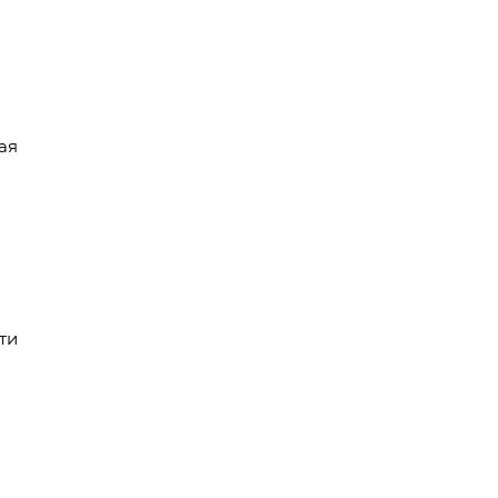
ая
ти