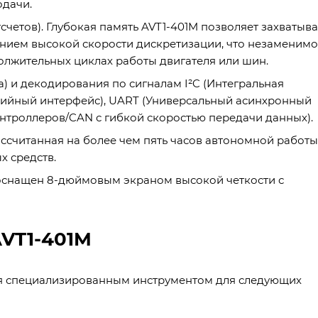
одачи.
счетов). Глубокая память AVT1-401M позволяет захватыва
ением высокой скорости дискретизации, что незаменимо
олжительных циклах работы двигателя или шин.
а) и декодирования по сигналам I²C (Интегральная
рийный интерфейс), UART (Универсальный асинхронный
онтроллеров/CAN с гибкой скоростью передачи данных).
ассчитанная на более чем пять часов автономной работы
х средств.
 оснащен 8-дюймовым экраном высокой четкости с
AVT1-401M
ся специализированным инструментом для следующих