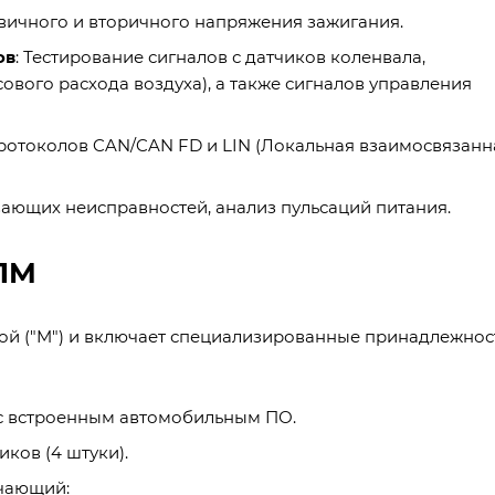
вичного и вторичного напряжения зажигания.
ов
: Тестирование сигналов с датчиков коленвала,
ового расхода воздуха), а также сигналов управления
протоколов CAN/CAN FD и LIN (Локальная взаимосвязанн
вающих неисправностей, анализ пульсаций питания.
01M
ой ("M") и включает специализированные принадлежнос
с встроенным автомобильным ПО.
ков (4 штуки).
чающий: