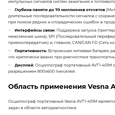
импульсных сигналов систем зажигания и топливоп
Глубина памяти до 70 миллионов отсчетов
(Мот
длительные последовательности сигналов с сохран
при поиске редких и спорадических ошибок в прод
Интерфейсы связи
: Поддержка запуска (триггер
межсхемная шина), SPI (Последовательный перифе
приемопередатчик) и, главное, CAN/CAN FD (Сеть к
Портативность
: Встроенная литиевая батарея, р
что критически важно при диагностике транспортны
Дисплей
: Осциллограф портативный AVT1-401M
разрешением 800x600 пикселей.
Область применения Vesna 
Осциллограф портативный Vesna AVT1-401M являет
задач в области автодиагностики: