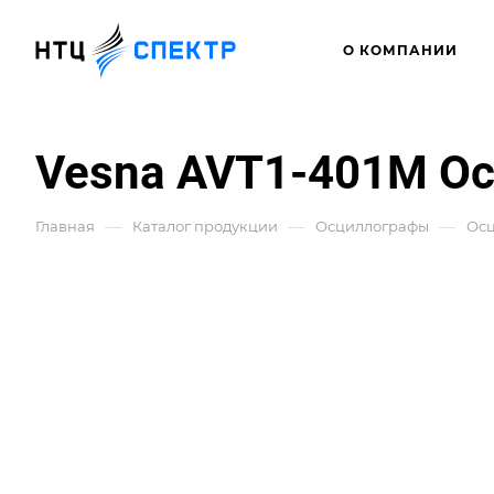
О КОМПАНИИ
Vesna AVT1-401M О
—
—
—
Главная
Каталог продукции
Осциллографы
Осц