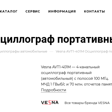
КАТАЛОГ
СЕРВИС
ИНФОРМАЦИЯ
КОНТАКТЫ
сциллограф портатив
—
иллографы автомобильные
Vesna AVT1-401M Осциллограф 
Vesna AVT1-401M — 4-канальный
осциллограф портативный
(автомобильный) с полосой 100 МГц.
МЧД 1 ГВыб/с и 70 млн. отсчетов памят
Встроенное автомобильное ПО и
Подробности
декодирование CAN/CAN FD.
Расширенный комплект для выездно
Все товары бренда VESNA
диагностики.