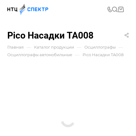
Pico Насадки TA008
—
—
—
Главная
Каталог продукции
Осциллографы
—
Осциллографы автомобильные
Pico Насадки TA008