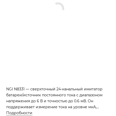
NGI N8331 — сверхточный 24-канальный имитатор
батареи/источник постоянного тока с диапазоном
напряжения до 6 В и точностью до 0.6 мВ. Он
поддерживает измерение тока на уровне мкА,
обеспечивая проверку статического потребления и
Подробности