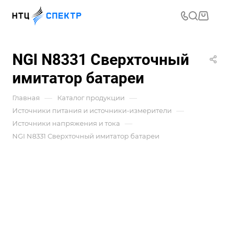
NGI N8331 Сверхточный
имитатор батареи
—
—
Главная
Каталог продукции
—
Источники питания и источники-измерители
—
Источники напряжения и тока
NGI N8331 Сверхточный имитатор батареи