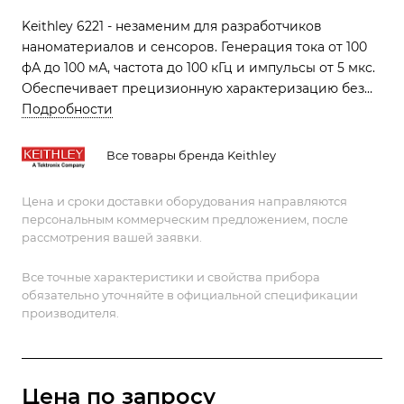
Keithley 6221 - незаменим для разработчиков
наноматериалов и сенсоров. Генерация тока от 100
фА до 100 мА, частота до 100 кГц и импульсы от 5 мкс.
Обеспечивает прецизионную характеризацию без
перегрева компонентов благодаря встроенному
Подробности
генератору ВЧ-сигналов.
Все товары бренда Keithley
Цена и сроки доставки оборудования направляются
персональным коммерческим предложением, после
рассмотрения вашей заявки.
Все точные характеристики и свойства прибора
обязательно уточняйте в официальной спецификации
производителя.
Цена по зап
р
осу