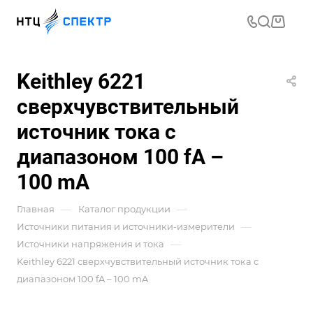
Keithley 6221
сверхчувствительный
источник тока с
диапазоном 100 fA –
100 mA
—
—
Главная
Каталог продукции
—
Источники питания и источники-измерители
—
Источники напряжения и тока
Keithley 6221 сверхчувствительный источник тока с
диапазоном 100 fA – 100 mA