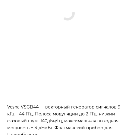
Vesna VSGB44 — векторный генератор сигналов 9
кГц – 44 ГГц. Полоса модуляции до 2 ГГц, низкий
фазовый шум -140дБн/Гц, максимальная выходная
мощность +14 дБмВт. Флагманский прибор для
тестирования 6G, аэрокосмических систем и
Подробности