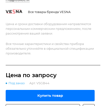
высокочастотной радиолокации в миллиметровом
диапазоне.
Все товары бренда VESNA
Цена и сроки доставки оборудования направляются
персональным коммерческим предложением, после
рассмотрения вашей заявки.
Все точные характеристики и свойства прибора
обязательно уточняйте в официальной спецификации
производителя.
Цена по зап
р
осу
Под заказ
Арт.
VSGB44
Купить товар