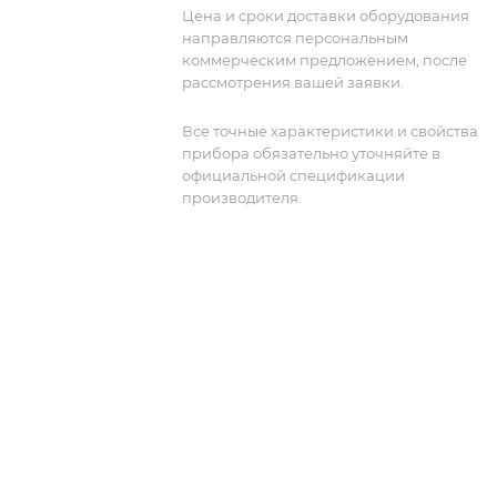
лабораторных условиях. С помощью
Цена и сроки доставки оборудования
LS6084R вы можете генерировать
направляются персональным
сигналы с частотой до 40 МГц и
коммерческим предложением, после
мощностью до 20 Вт.
рассмотрения вашей заявки.
Все точные характеристики и свойства
прибора обязательно уточняйте в
официальной спецификации
производителя.