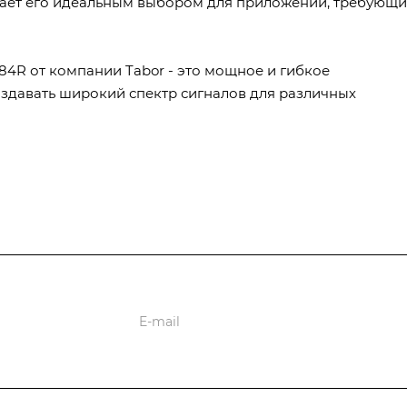
елает его идеальным выбором для приложений, требующи
84R от компании Tabor - это мощное и гибкое
оздавать широкий спектр сигналов для различных
ции