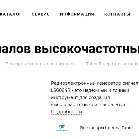
КАТАЛОГ
СЕРВИС
ИНФОРМАЦИЯ
КОНТАКТЫ
гналов высокочастотн
—
—
Векторные генераторы сигналов
Tabor Генератор сигнал
Радиоэлектронный генератор сигнал
LS6084R - это надежный и точный
инструмент для создания
высокочастотных сигналов. Этот
генератор предназначен для различн
Подробности
применений, включая испытания и
измерения в области
Все товары бренда Tabor
радиоэлектроники, а также в