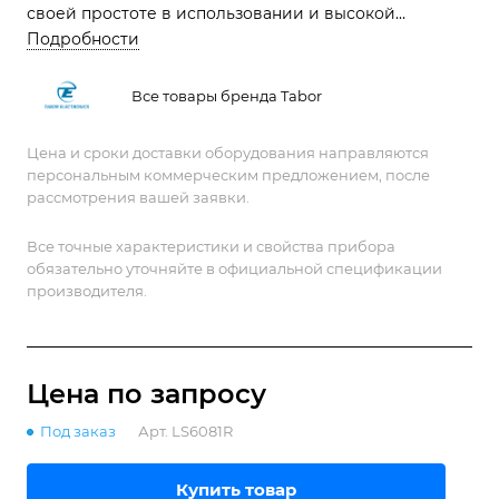
своей простоте в использовании и высокой
точности, он идеально подходит для различных
Подробности
применений в области радиоэлектроники и
метрологии.
Все товары бренда Tabor
Цена и сроки доставки оборудования направляются
персональным коммерческим предложением, после
рассмотрения вашей заявки.
Все точные характеристики и свойства прибора
обязательно уточняйте в официальной спецификации
производителя.
Цена по зап
р
осу
Под заказ
Арт.
LS6081R
Купить товар