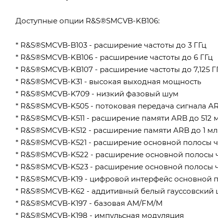
Доступные опции R&S®SMCVB-KB106:
* R&S®SMCVB-B103 - расширение частоты до 3 ГГц
* R&S®SMCVB-KB106 - расширение частоты до 6 ГГц
* R&S®SMCVB-KB107 - расширение частоты до 7,125 Г
* R&S®SMCVB-K31 - высокая выходная мощность
* R&S®SMCVB-K709 - низкий фазовый шум
* R&S®SMCVB-K505 - потоковая передача сигнала A
* R&S®SMCVB-K511 - расширение памяти ARB до 512 
* R&S®SMCVB-K512 - расширение памяти ARB до 1 мл
* R&S®SMCVB-K521 - расширение основной полосы ч
* R&S®SMCVB-K522 - расширение основной полосы ч
* R&S®SMCVB-K523 - расширение основной полосы ч
* R&S®SMCVB-K19 - цифровой интерфейс основной п
* R&S®SMCVB-K62 - аддитивный белый гауссовский
* R&S®SMCVB-K197 - базовая AM/FM/M
* R&S®SMCVB-K198 - импульсная модуляция