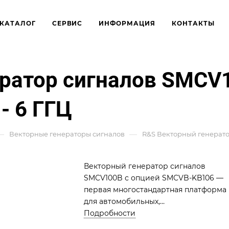
КАТАЛОГ
СЕРВИС
ИНФОРМАЦИЯ
КОНТАКТЫ
ратор сигналов SMCV1
- 6 ГГЦ
—
—
Векторные генераторы сигналов
R&S Векторный генератор
Векторный генератор сигналов
SMCV100B с опцией SMCVB-KB106 —
первая многостандартная платформа
для автомобильных,
широковещательных, навигационных
Подробности
беспроводных систем