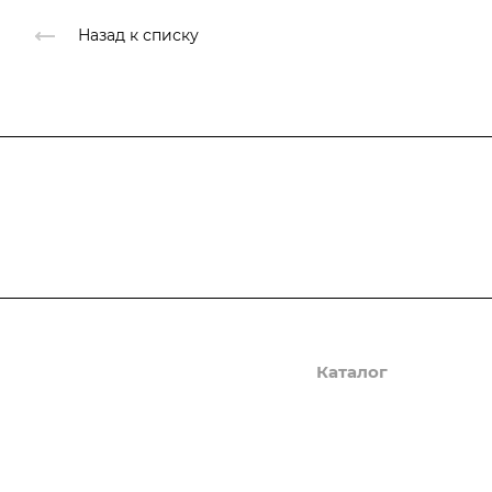
Назад к списку
Подписывайтесь
на новости и ак
Компания
Каталог
О компании
Осциллографы
Реквизиты
Генераторы сигналов