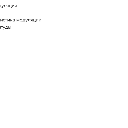
дуляция
ристика модуляции
итуды