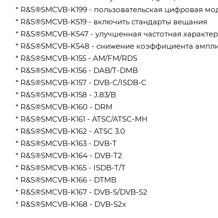
* R&S®SMCVB-K199 - пользовательская цифровая мо
* R&S®SMCVB-K519 - включить стандарты вещания
* R&S®SMCVB-K547 - улучшенная частотная характе
* R&S®SMCVB-K548 - снижение коэффициента ампл
* R&S®SMCVB-K155 - AM/FM/RDS
* R&S®SMCVB-K156 - DAB/T-DMB
* R&S®SMCVB-K157 - DVB-C/ISDB-C
* R&S®SMCVB-K158 - J.83/B
* R&S®SMCVB-K160 - DRM
* R&S®SMCVB-K161 - ATSC/ATSC-MH
* R&S®SMCVB-K162 - ATSC 3.0
* R&S®SMCVB-K163 - DVB-T
* R&S®SMCVB-K164 - DVB-T2
* R&S®SMCVB-K165 - ISDB-T/T
* R&S®SMCVB-K166 - DTMB
* R&S®SMCVB-K167 - DVB-S/DVB-S2
* R&S®SMCVB-K168 - DVB-S2x