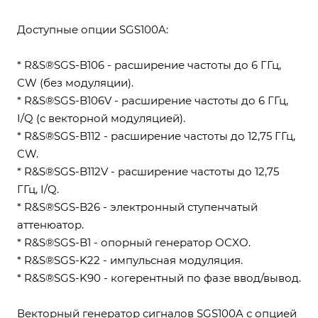
Доступные опции SGS100A:
* R&S®SGS-B106 - расширение частоты до 6 ГГц,
CW (без модуляции).
* R&S®SGS-B106V - расширение частоты до 6 ГГц,
I/Q (с векторной модуляцией).
* R&S®SGS-B112 - расширение частоты до 12,75 ГГц,
CW.
* R&S®SGS-B112V - расширение частоты до 12,75
ГГц, I/Q.
* R&S®SGS-B26 - электронный ступенчатый
аттенюатор.
* R&S®SGS-B1 - опорный генератор OCXO.
* R&S®SGS-K22 - импульсная модуляция.
* R&S®SGS-K90 - когерентный по фазе ввод/вывод.
Векторный генератор сигналов SGS100A с опцией