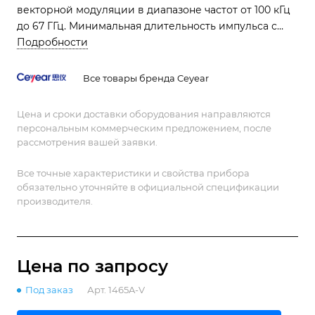
векторной модуляции в диапазоне частот от 100 кГц
до 67 ГГц. Минимальная длительность импульса с
опцией H02B - 100 нс
Подробности
Все товары бренда Ceyear
Цена и сроки доставки оборудования направляются
персональным коммерческим предложением, после
рассмотрения вашей заявки.
Все точные характеристики и свойства прибора
обязательно уточняйте в официальной спецификации
производителя.
Цена по зап
р
осу
Под заказ
Арт.
1465A-V