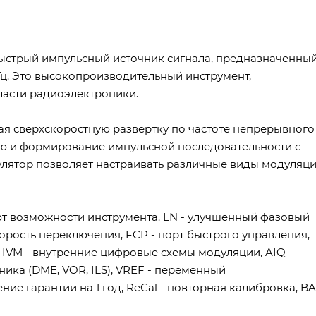
быстрый импульсный источник сигнала, предназначенны
ГГц. Это высокопроизводительный инструмент,
ласти радиоэлектроники.
ая сверхскоростную развертку по частоте непрерывного
ию и формирование импульсной последовательности с
лятор позволяет настраивать различные виды модуляци
т возможности инструмента. LN - улучшенный фазовый
корость переключения, FCP - порт быстрого управления,
IVM - внутренние цифровые схемы модуляции, AIQ -
ника (DME, VOR, ILS), VREF - переменный
ение гарантии на 1 год, ReCal - повторная калибровка, B