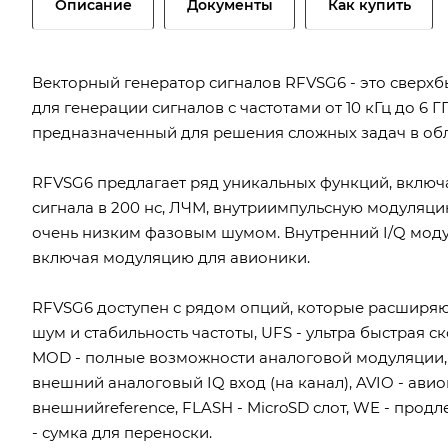
Описание
Документы
Как купить
Векторный генератор сигналов RFVSG6 - это сверх
для генерации сигналов с частотами от 10 кГц до 6 
предназначенный для решения сложных задач в об
RFVSG6 предлагает ряд уникальных функций, включ
сигнала в 200 нс, ЛЧМ, внутриимпульсную модуляц
очень низким фазовым шумом. Внутренний I/Q моду
включая модуляцию для авионики.
RFVSG6 доступен с рядом опций, которые расширяю
шум и стабильность частоты, UFS - ультра быстрая с
MOD - полные возможности аналоговой модуляции, 
внешний аналоговый IQ вход (на канал), AVIO - авио
внешнийreference, FLASH - MicroSD слот, WE - продл
- сумка для переноски.