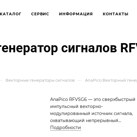
КАТАЛОГ
СЕРВИС
ИНФОРМАЦИЯ
КОНТАКТЫ
енератор сигналов RF
—
—
Векторные генераторы сигналов
AnaPico Векторный генер
AnaPico RFVSG6 — это сверхбыстрый
импульсный векторно-
модулированный источник сигнала,
охватывающий непрерывный
частотный диапазон с моделями от 0,
Подробности
до 6 ГГц