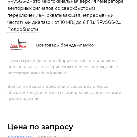
RFVSG6-2 - это многоканальная версия генератора
векторных сигналов со сверхбыстрым
переключением, охватывающая непрерывный
частотный диапазон от 10 МГц до 6 ГГц. RFVSG6-2
обеспечивает выдающуюся сверхбыструю
Подробности
фазосинхронную развертку частоты, чирпирование,
внутриимпульсную модуляцию, формирование
Все товары бренда AnaPico
импульса - все с очень низким фазовым шумом
Цена и сроки доставки оборудования направляются
персональным коммерческим предложением, после
рассмотрения вашей заявки.
Все точные характеристики и свойства прибора
обязательно уточняйте в официальной спецификации
производителя.
Цена по зап
р
осу